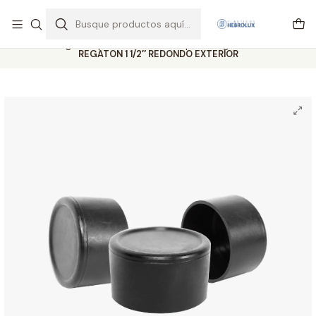
Regiones envios por pagar vía Starken y Pullman cargo
Leer más
Inicio
Catálogo completo
Ventosa Chupon
Regatones
Exterior
REGATON 1 1/2″ REDONDO EXTERIOR