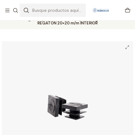
Regiones envios por pagar vía Starken y Pullman cargo
Leer más
Inicio
Catálogo completo
Ventosa Chupon
Regatones
Interior
REGATON 20×20 m/m INTERIOR