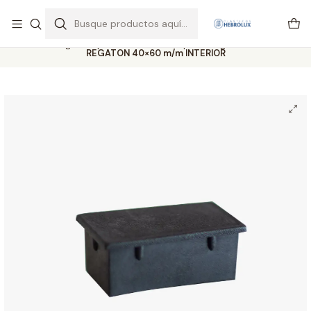
Regiones envios por pagar vía Starken y Pullman cargo
Leer más
Inicio
Catálogo completo
Ventosa Chupon
Regatones
Interior
REGATON 40×60 m/m INTERIOR