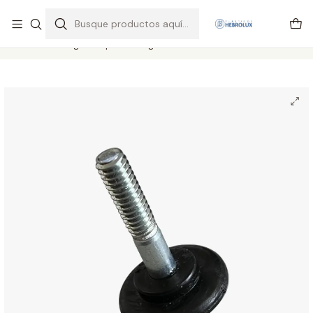
Regiones envios por pagar vía Starken y Pullman cargo
Leer más
Inicio
Catálogo completo
Regulables
REGULABLE HILO DE 1/4″