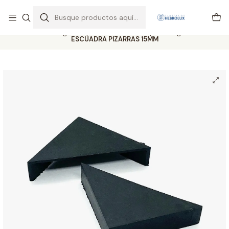
Regiones envios por pagar vía Starken y Pullman cargo
Leer más
Inicio
Catálogo completo
Ventosa Chupon
Regatones
ESCUADRA PIZARRAS 15MM