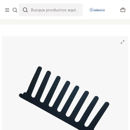
Regiones envios por pagar vía Starken y Pullman cargo
Leer más
Inicio
PEINE PARA MOLINETE