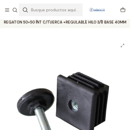
Regiones envios por pagar vía Starken y Pullman cargo
Leer más
Inicio
Catálogo completo
Ventosa Chupon
Regatones
REGATON 50×50 INT C/TUERCA +REGULABLE HILO 3/8 BASE 40MM