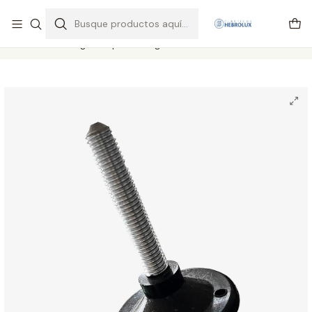
Regiones envios por pagar vía Starken y Pullman cargo
Leer más
Inicio
Catálogo completo
Regulables
REGULABLE HILO 1/2″